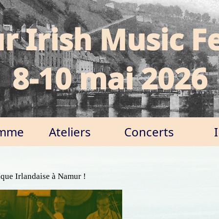
 Irish Music Fe
8-10 mai 2026
amme
Ateliers
Concerts
que Irlandaise à Namur !